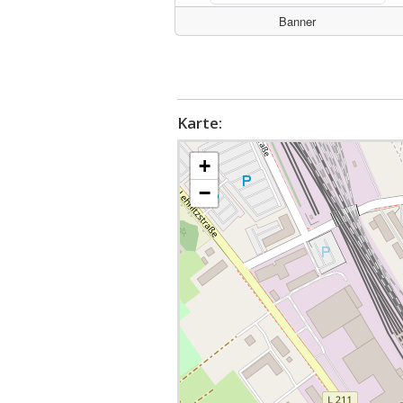
Banner
Karte:
+
−