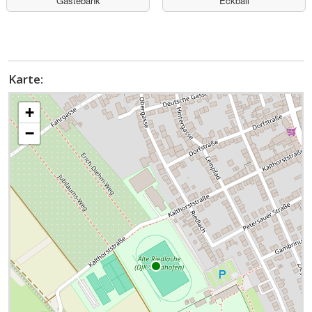
Gästebank
Eckball
Karte:
+
−