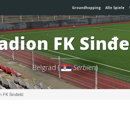
Groundhopping
Alle Spiele
adion FK Sinđe
Belgrad (
Serbien
)
n FK Sinđelić