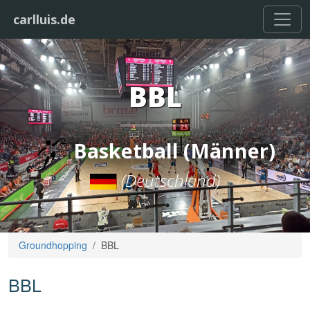
carlluis.de
BBL
Basketball (Männer)
(Deutschland)
Groundhopping
BBL
BBL