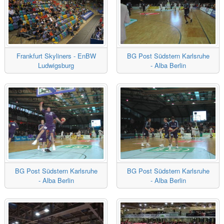
Frankfurt Skyliners - EnBW
BG Post Südstern Karlsruhe
Ludwigsburg
- Alba Berlin
BG Post Südstern Karlsruhe
BG Post Südstern Karlsruhe
- Alba Berlin
- Alba Berlin