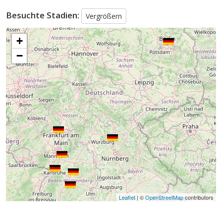
Besuchte Stadien:
Vergrößern
+
−
Leaflet
| ©
OpenStreetMap
contributors