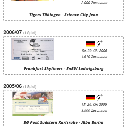
2.000 Zuschauer
Tigers Tübingen - Science City Jena
2006/07
(1 Spiel)
So, 29. Okt 2006
4.610 Zuschauer
Frankfurt Skyliners - EnBW Ludwigsburg
2005/06
(1 Spiel)
Mi, 26. Okt 2005
3.500 Zuschauer
BG Post Südstern Karlsruhe - Alba Berlin