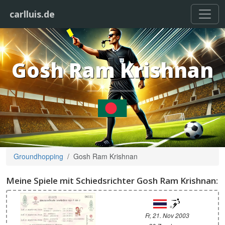
carlluis.de
Gosh Ram Krishnan
Groundhopping
Gosh Ram Krishnan
Meine Spiele mit Schiedsrichter Gosh Ram Krishnan:
Fr, 21. Nov 2003