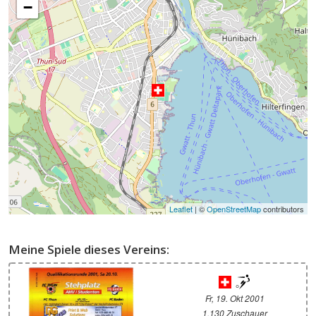
−
Leaflet
| ©
OpenStreetMap
contributors
Meine Spiele dieses Vereins:
Fr, 19. Okt 2001
1.130 Zuschauer