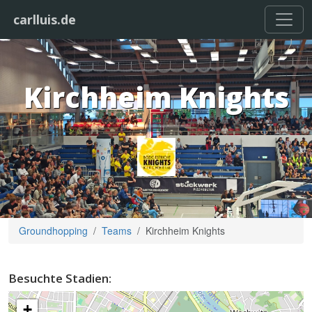
carlluis.de
Kirchheim Knights
Groundhopping
Teams
Kirchheim Knights
Besuchte Stadien:
+