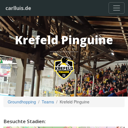
carlluis.de
Krefeld Pinguine
Groundhopping
Teams
Krefeld Pinguine
Besuchte Stadien: