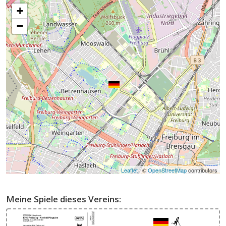
+
−
Leaflet
| ©
OpenStreetMap
contributors
Meine Spiele dieses Vereins: