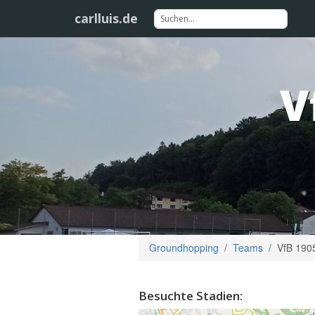
carlluis.de
V
Groundhopping
Teams
VfB 190
Besuchte Stadien: