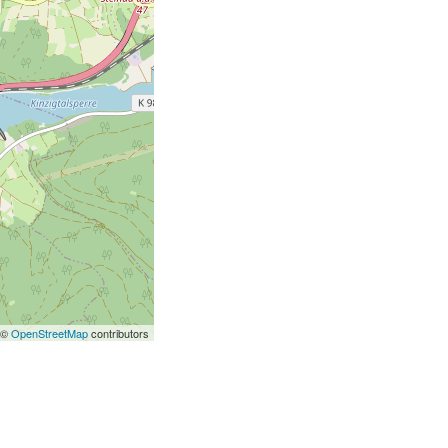
 ©
OpenStreetMap
contributors