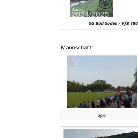
SG Bad Soden - VfB 19
Mannschaft:
Spiel