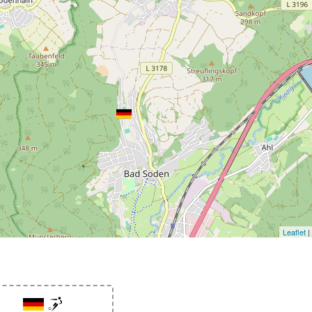
Leaflet
|