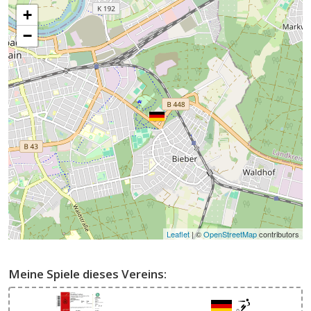
+
−
Leaflet
| ©
OpenStreetMap
contributors
Meine Spiele dieses Vereins: