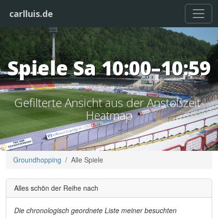
carlluis.de
Spiele Sa 10:00–10:59
Gefilterte Ansicht aus der Anstoßzeit-
Heatmap
Groundhopping
Alle Spiele
Alles schön der Reihe nach
Die chronologisch geordnete Liste meiner besuchten