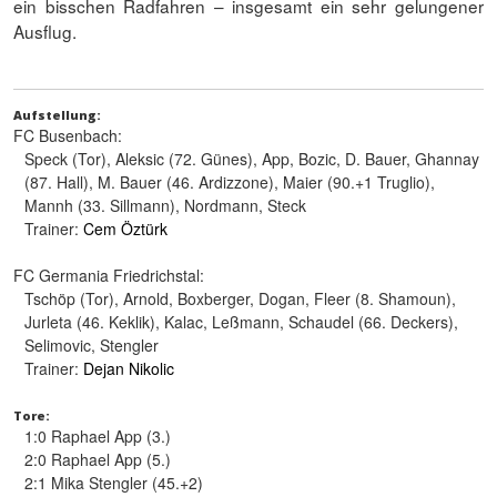
ein bisschen Radfahren – insgesamt ein sehr gelungener
Ausflug.
Aufstellung:
FC Busenbach:
Speck (Tor), Aleksic (72. Günes), App, Bozic, D. Bauer, Ghannay
(87. Hall), M. Bauer (46. Ardizzone), Maier (90.+1 Truglio),
Mannh (33. Sillmann), Nordmann, Steck
Trainer:
Cem Öztürk
FC Germania Friedrichstal:
Tschöp (Tor), Arnold, Boxberger, Dogan, Fleer (8. Shamoun),
Jurleta (46. Keklik), Kalac, Leßmann, Schaudel (66. Deckers),
Selimovic, Stengler
Trainer:
Dejan Nikolic
Tore:
1:0 Raphael App (3.)
2:0 Raphael App (5.)
2:1 Mika Stengler (45.+2)