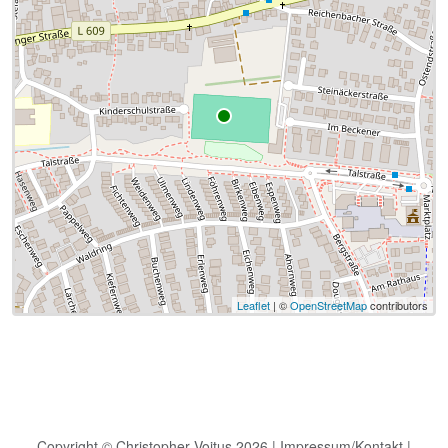
Leaflet
| ©
OpenStreetMap
contributors
Copyright © Christopher Voitus 2026 |
Impressum/Kontakt
|