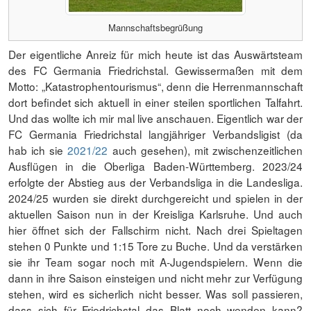
Mannschaftsbegrüßung
Der eigentliche Anreiz für mich heute ist das Auswärtsteam
des FC Germania Friedrichstal. Gewissermaßen mit dem
Motto: „Katastrophentourismus“, denn die Herrenmannschaft
dort befindet sich aktuell in einer steilen sportlichen Talfahrt.
Und das wollte ich mir mal live anschauen. Eigentlich war der
FC Germania Friedrichstal langjähriger Verbandsligist (da
hab ich sie
2021/22
auch gesehen), mit zwischenzeitlichen
Ausflügen in die Oberliga Baden-Württemberg. 2023/24
erfolgte der Abstieg aus der Verbandsliga in die Landesliga.
2024/25 wurden sie direkt durchgereicht und spielen in der
aktuellen Saison nun in der Kreisliga Karlsruhe. Und auch
hier öffnet sich der Fallschirm nicht. Nach drei Spieltagen
stehen 0 Punkte und 1:15 Tore zu Buche. Und da verstärken
sie ihr Team sogar noch mit A-Jugendspielern. Wenn die
dann in ihre Saison einsteigen und nicht mehr zur Verfügung
stehen, wird es sicherlich nicht besser. Was soll passieren,
dass sich für Friedrichstal das Blatt noch wenden kann?