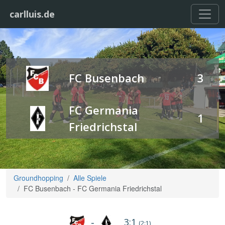
carlluis.de
FC Busenbach
3
FC Germania
1
Friedrichstal
Groundhopping
Alle Spiele
FC Busenbach - FC Germania Friedrichstal
3:1
-
(2:1)