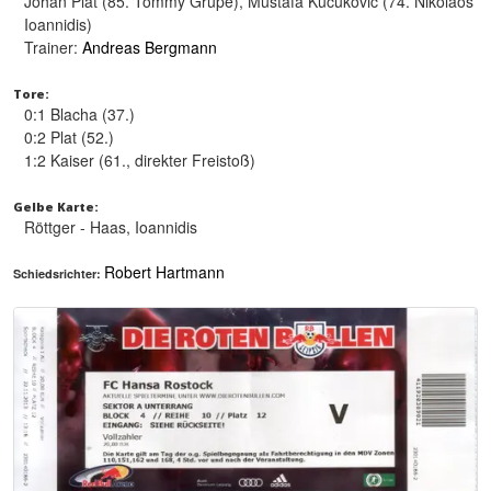
Johan Plat (85. Tommy Grupe), Mustafa Kučuković (74. Nikolaos
Ioannidis)
Trainer:
Andreas Bergmann
Tore:
0:1 Blacha (37.)
0:2 Plat (52.)
1:2 Kaiser (61., direkter Freistoß)
Gelbe Karte:
Röttger - Haas, Ioannidis
Robert Hartmann
Schiedsrichter: