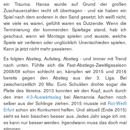
ein Trauma. Hansa wurde auf Grund der großen
Zuschauerzahlen recht oft übertragen - und sie haben ein
Spiel nach dem anderen in den Sand gesetzt. Ich weiß nicht,
wie viele es waren, gefühlt waren es Dutzende. Wenn die
Terminierung der kommenden Spieltage stand, hab ich
geschaut, wann wir Montags spielen und wusste, welche
Spiele wir verlieren oder unglücklich Unentschieden spielen.
Kann ja jetzt nicht mehr passieren.
Es folgten Abstieg, Aufstieg, Abstieg - und immer mit Trend
nach unten. Fühlte sich die Fast-Abstiegs-Zweitligasaison
2008/09 schon schlecht an, kämpfen wir 2015 und 2016
bereits gegen den Abstieg aus der 3. Liga. Bei
zwischenzeitlich 20 Mio. Euro Schulden drohte sogar die
Pleite des Vereins. 2013 konnten wir den Kopf, auch durch
den irren
4:3-Auswärtssieg
bei Alemannia Aachen noch
selber aus der Schlinge ziehen. 2015 musste mit
Rot-Weiß
Erfurt
schon ein Konkurrent helfen. Und aktuell (Ende 2015)
sieht es kein bisschen besser aus. Jedes Jahr sage ich mir,
es kann nur besser werden. Irgendwann muss das doch mal
stimmen.