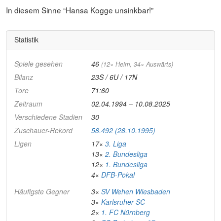
In diesem Sinne “Hansa Kogge unsinkbar!”
Statistik
Spiele gesehen
46
(12× Heim, 34× Auswärts)
Bilanz
23S / 6U / 17N
Tore
71:60
Zeitraum
02.04.1994 – 10.08.2025
Verschiedene Stadien
30
Zuschauer-Rekord
58.492 (28.10.1995)
Ligen
17×
3. Liga
13×
2. Bundesliga
12×
1. Bundesliga
4×
DFB-Pokal
Häufigste Gegner
3×
SV Wehen Wiesbaden
3×
Karlsruher SC
2×
1. FC Nürnberg