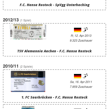
F.C. Hansa Rostock - SpVgg Unterhaching
2012/13
(1 Spiel)
Fr, 12. Apr 2013
9.323 Zuschauer
TSV Alemannia Aachen - F.C. Hansa Rostock
2010/11
(2 Spiele)
Sa, 16. Apr 2011
7.959 Zuschauer
1. FC Saarbrücken - F.C. Hansa Rostock