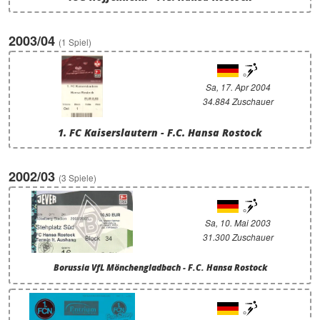
2003/04
(1 Spiel)
Sa, 17. Apr 2004
34.884 Zuschauer
1. FC Kaiserslautern - F.C. Hansa Rostock
2002/03
(3 Spiele)
Sa, 10. Mai 2003
31.300 Zuschauer
Borussia VfL Mönchengladbach - F.C. Hansa Rostock