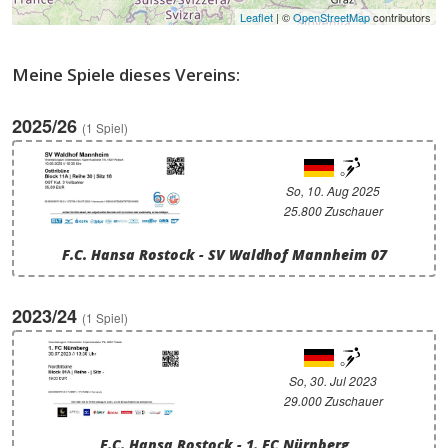
Leaflet
| ©
OpenStreetMap
contributors
Meine Spiele dieses Vereins:
2025/26
(1 Spiel)
So, 10. Aug 2025
25.800 Zuschauer
F.C. Hansa Rostock - SV Waldhof Mannheim 07
2023/24
(1 Spiel)
So, 30. Jul 2023
29.000 Zuschauer
F.C. Hansa Rostock - 1. FC Nürnberg