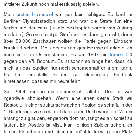
mittlerer Zukunft noch mal erstklassig spielen.
Mein
erstes Heimspiel
war gar kein richtiges. Es fand im
Berliner Olympiastadion statt und war die Strafe für eine
Verfehlung der Fans (ja, die Bekloppten waren von Anfang
an dabei). So eine richtige Strafe war es dann gar nicht, denn
über 58.000 Zuschauer wollten die Partie gegen Eintracht
Frankfurt sehen. Mein erstes richtiges Heimspiel erlebte ich
noch im alten Ostseestadion. Es war 1997 ein
trübes 0:0
gegen den VfL Bochum. Es ist schon so lange her, dass ich
mich an das Stadion nur noch schemenhaft erinnern kann.
Es hat jedenfalls keinen so bleibenden Eindruck
hinterlassen, dass es mir heute fehlt.
Seit 2004 begann die schmerzlich Talfahrt. Und es war
irgendwie abzusehen. Wenn eine eher kleine Stadt wir
Rostock, in einer strukturschwachen Region es schafft, in der
1. Bundesliga zu spielen ist das super. Doch wenn der Verein
anfängt zu glauben, er gehöre dort hin, fängt es an schief zu
laufen. Ein Abstieg ist Mist, klar - einigen Spieler gehen, es
fehlen Einnahmen und niemand möchte freiwillig den Platz