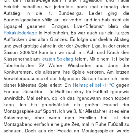
Beinlich schafften wir jedenfalls noch mal einmalig den
Aufstieg in die 1. Bundesliga. Leider ging die
Bundesligasaison völlig an mir vorbei und ich hab nicht ein
Ligaspiel gesehen. Einziges Live-”Erlebnis” blieb die
Pokalniederlage
in Hoffenheim. Es war auch nur ein kurzes
Aufflackern des alten Glanzes. Es folgte der direkte Abstieg
und zwei grottige Jahre in der der Zweiten Liga. In der ersten
Saison 2008/09 konnten wir noch mit Ach und Krach den
Klassenerhalt am
letzten Spieltag
feiern. Mit einem 1:1 beim
Tabellenletzten SV Wehen Wiesbaden und dann der
Konkurrenten, die allesamt ihre Spiele verloren. Am letzten
Vorwinterpausenspiel der folgenden Saison habe ich mein
bisher kältestes Spiel erlebt. Ein
Heimspiel bei -11°C
gegen
Fortuna Düsseldorf - für Biathlon okay, für Fußball irgendwie
unwirklich. Mal sehen, ob ich das irgendwann noch toppen
kann. Ich bin grundsätzlich ein großer Freund der
Montagsspiele auf Sport1. Ich weiß, für Allesfahrer ist es eine
Katastrophe, aber wenn man Familien hat, ist der
Montagabend einfach eine gute Zeit, mal in Ruhe Fußball zu
schauen. Doch aus der Freude an Montagsspielen wurde