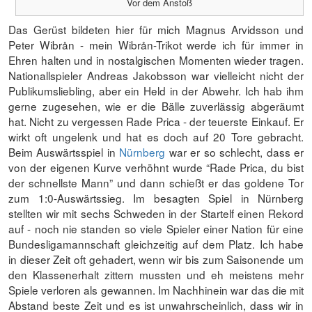
Vor dem Anstoß
Das Gerüst bildeten hier für mich Magnus Arvidsson und
Peter Wibrån - mein Wibrån-Trikot werde ich für immer in
Ehren halten und in nostalgischen Momenten wieder tragen.
Nationallspieler Andreas Jakobsson war vielleicht nicht der
Publikumsliebling, aber ein Held in der Abwehr. Ich hab ihm
gerne zugesehen, wie er die Bälle zuverlässig abgeräumt
hat. Nicht zu vergessen Rade Prica - der teuerste Einkauf. Er
wirkt oft ungelenk und hat es doch auf 20 Tore gebracht.
Beim Auswärtsspiel in
Nürnberg
war er so schlecht, dass er
von der eigenen Kurve verhöhnt wurde “Rade Prica, du bist
der schnellste Mann” und dann schießt er das goldene Tor
zum 1:0-Auswärtssieg. Im besagten Spiel in Nürnberg
stellten wir mit sechs Schweden in der Startelf einen Rekord
auf - noch nie standen so viele Spieler einer Nation für eine
Bundesligamannschaft gleichzeitig auf dem Platz. Ich habe
in dieser Zeit oft gehadert, wenn wir bis zum Saisonende um
den Klassenerhalt zittern mussten und eh meistens mehr
Spiele verloren als gewannen. Im Nachhinein war das die mit
Abstand beste Zeit und es ist unwahrscheinlich, dass wir in