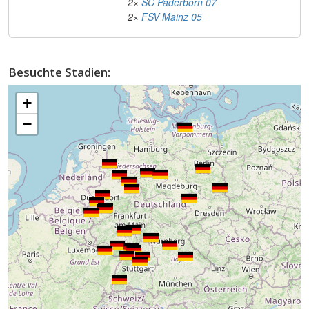
2×
SC Paderborn 07
2×
FSV Mainz 05
Besuchte Stadien:
+
−