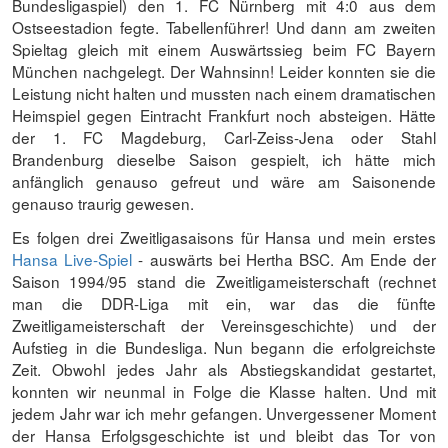
Bundesligaspiel) den 1. FC Nürnberg mit 4:0 aus dem
Ostseestadion fegte. Tabellenführer! Und dann am zweiten
Spieltag gleich mit einem Auswärtssieg beim FC Bayern
München nachgelegt. Der Wahnsinn! Leider konnten sie die
Leistung nicht halten und mussten nach einem dramatischen
Heimspiel gegen Eintracht Frankfurt noch absteigen. Hätte
der 1. FC Magdeburg, Carl-Zeiss-Jena oder Stahl
Brandenburg dieselbe Saison gespielt, ich hätte mich
anfänglich genauso gefreut und wäre am Saisonende
genauso traurig gewesen.
Es folgen drei Zweitligasaisons für Hansa und mein erstes
Hansa Live-Spiel
- auswärts bei Hertha BSC. Am Ende der
Saison 1994/95 stand die Zweitligameisterschaft (rechnet
man die DDR-Liga mit ein, war das die fünfte
Zweitligameisterschaft der Vereinsgeschichte) und der
Aufstieg in die Bundesliga. Nun begann die erfolgreichste
Zeit. Obwohl jedes Jahr als Abstiegskandidat gestartet,
konnten wir neunmal in Folge die Klasse halten. Und mit
jedem Jahr war ich mehr gefangen. Unvergessener Moment
der Hansa Erfolgsgeschichte ist und bleibt das Tor von