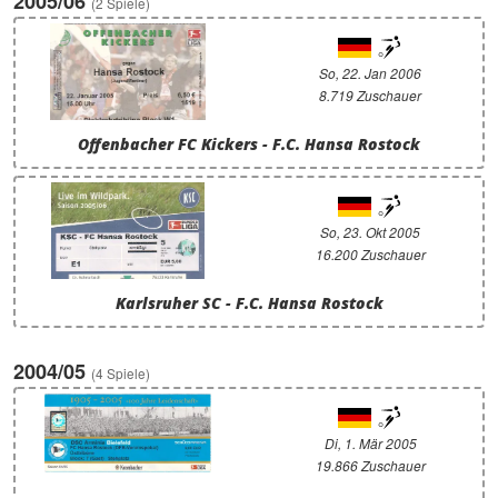
2005/06
(2 Spiele)
So, 22. Jan 2006
8.719 Zuschauer
Offenbacher FC Kickers - F.C. Hansa Rostock
So, 23. Okt 2005
16.200 Zuschauer
Karlsruher SC - F.C. Hansa Rostock
2004/05
(4 Spiele)
Di, 1. Mär 2005
19.866 Zuschauer