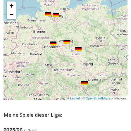
+
−
Leaflet
| ©
OpenStreetMap
contributors
Meine Spiele dieser Liga:
2025/26
(1 Spiel)