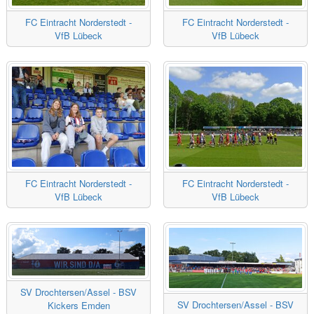
FC Eintracht Norderstedt -
FC Eintracht Norderstedt -
VfB Lübeck
VfB Lübeck
FC Eintracht Norderstedt -
FC Eintracht Norderstedt -
VfB Lübeck
VfB Lübeck
SV Drochtersen/Assel - BSV
SV Drochtersen/Assel - BSV
Kickers Emden