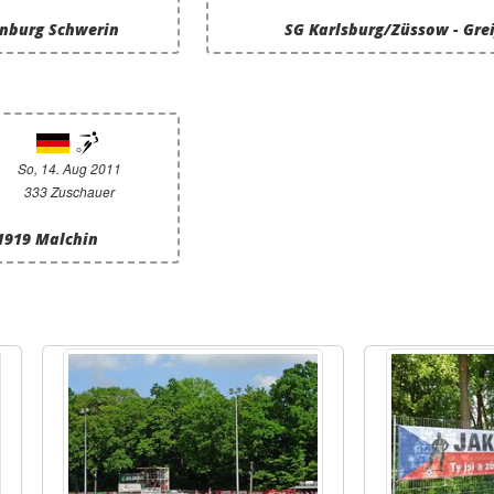
enburg Schwerin
SG Karlsburg/Züssow - Gre
So, 14. Aug 2011
333 Zuschauer
 1919 Malchin