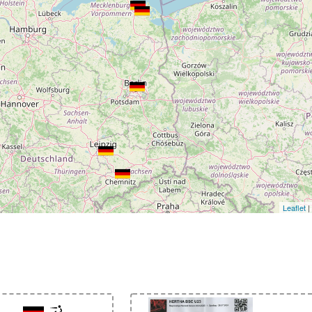
Leaflet
|