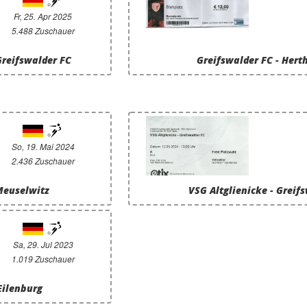
Fr, 25. Apr 2025
5.488 Zuschauer
Greifswalder FC
Greifswalder FC - Herth
So, 19. Mai 2024
2.436 Zuschauer
Meuselwitz
VSG Altglienicke - Greif
Sa, 29. Jul 2023
1.019 Zuschauer
Eilenburg