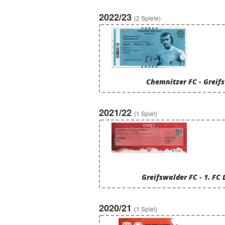
2022/23
(2 Spiele)
Chemnitzer FC - Greif
2021/22
(1 Spiel)
Greifswalder FC - 1. FC
2020/21
(1 Spiel)