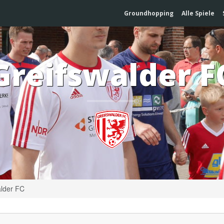
Groundhopping
Alle Spiele
Greifswalder F
alder FC