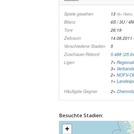
Spiele gesehen
13
(9× Heim,
Bilanz
6S / 3U / 4N
Tore
26:19
Zeitraum
14.08.2011 
Verschiedene Stadien
5
Zuschauer-Rekord
5.488 (25.0
Ligen
7×
Regional
3×
Verbands
2×
NOFV-Ob
1×
Landesp
Häufigste Gegner
2×
Chemnit
Besuchte Stadien:
+