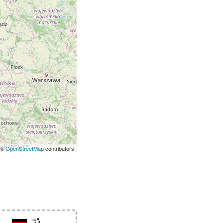
 ©
OpenStreetMap
contributors