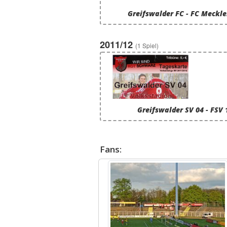
Greifswalder FC - FC Meckl
2011/12
(1 Spiel)
Greifswalder SV 04 - FSV
Fans: