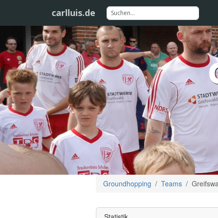
carlluis.de
Groundhopping
Teams
Greifsw
Statistik