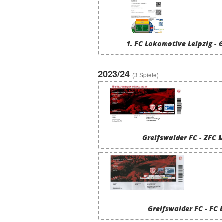
1. FC Lokomotive Leipzig - 
2023/24
(3 Spiele)
Greifswalder FC - ZFC 
Greifswalder FC - FC 