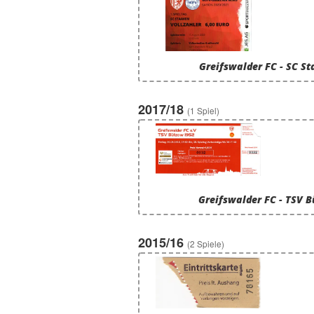
Greifswalder FC - SC S
2017/18
(1 Spiel)
Greifswalder FC - TSV 
2015/16
(2 Spiele)