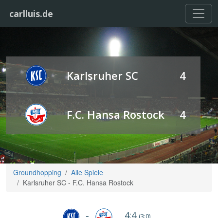
carlluis.de
Karlsruher SC
4
F.C. Hansa Rostock
4
Groundhopping
Alle Spiele
Karlsruher SC - F.C. Hansa Rostock
4:4
-
(3:0)