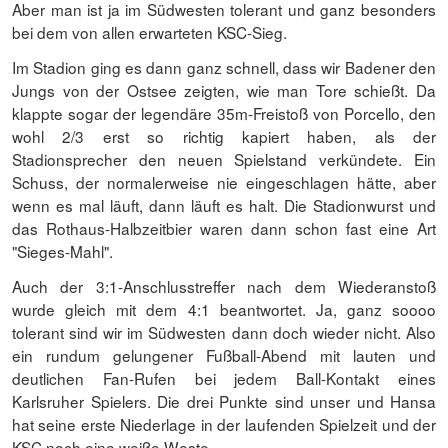
Aber man ist ja im Südwesten tolerant und ganz besonders
bei dem von allen erwarteten KSC-Sieg.
Im Stadion ging es dann ganz schnell, dass wir Badener den
Jungs von der Ostsee zeigten, wie man Tore schießt. Da
klappte sogar der legendäre 35m-Freistoß von Porcello, den
wohl 2/3 erst so richtig kapiert haben, als der
Stadionsprecher den neuen Spielstand verkündete. Ein
Schuss, der normalerweise nie eingeschlagen hätte, aber
wenn es mal läuft, dann läuft es halt. Die Stadionwurst und
das Rothaus-Halbzeitbier waren dann schon fast eine Art
"Sieges-Mahl".
Auch der 3:1-Anschlusstreffer nach dem Wiederanstoß
wurde gleich mit dem 4:1 beantwortet. Ja, ganz soooo
tolerant sind wir im Südwesten dann doch wieder nicht. Also
ein rundum gelungener Fußball-Abend mit lauten und
deutlichen Fan-Rufen bei jedem Ball-Kontakt eines
Karlsruher Spielers. Die drei Punkte sind unser und Hansa
hat seine erste Niederlage in der laufenden Spielzeit und der
KSC noch eine weiße Weste.