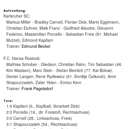
Aufstellung:
Karlsruher SC:
Markus Miller - Bradley Carnell, Florian Dick, Mario Eggimann,
Christian Eichner, Maik Franz - Godfried Aduobe, Giovanni
Federico, Massimilian Porcello - Sebastian Freis (81. Michael
Mutzel), Edmond Kapllani
Trainer:
Edmund Becker
F.C. Hansa Rostock:
Mathias Schober - Gledson, Christian Rahn, Tim Sebastian (46.
Kim Madsen), Marc Stein - Stefan Beinlich (77. Kai Bülow),
Dexter Langen, René Rydlewicz (61. Đorđije Ćetković), Amir
Shapourzadeh, Zafer Yelen - Enrico Kern
Trainer:
Frank Pagelsdorf
Tore:
1:0 Kapllani (6., Kopfball, Vorarbeit Dick)
2:0 Porcello (16., dir. Freistoß, Rechtsschuss)
3:0 Carnell (28., Linksschuss, Freis)
3:1 Shapourzadeh (54., Rechtsschuss)